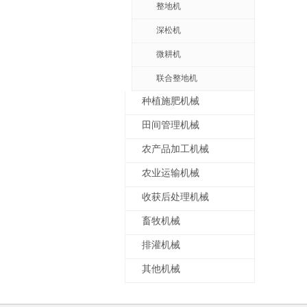
整地机
深松机
微耕机
联合整地机
种植施肥机械
田间管理机械
农产品加工机械
农业运输机械
收获后处理机械
畜牧机械
排灌机械
其他机械