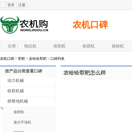
登录
注册
农机口碑
分类：
拖拉机
收割机
收获机
插秧机
农机口碑
>
犁耙
>
农哈哈犁耙
> 口碑列表
按产品分类查看口碑
农哈哈犁耙怎么样
动力机械
收获机械
耕整地机械
旋耕机
激光平地机