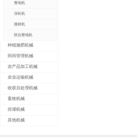
整地机
深松机
微耕机
联合整地机
种植施肥机械
田间管理机械
农产品加工机械
农业运输机械
收获后处理机械
畜牧机械
排灌机械
其他机械