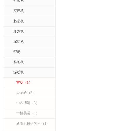
打浆机
灭茬机
起垄机
开沟机
深耕机
犁耙
整地机
深松机
雷沃（1）
农哈哈（2）
中农博远（3）
中机美诺（1）
新疆机械研究所（1）